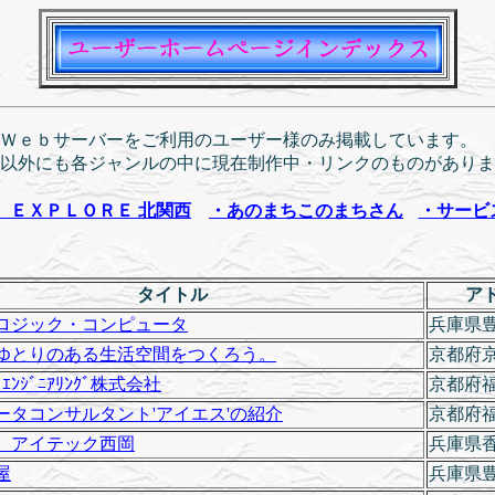
Ｗｅｂサーバーをご利用のユーザー様のみ掲載しています。
以外にも各ジャンルの中に現在制作中・リンクのものがありま
's ＥＸＰＬＯＲＥ 北関西
・あのまちこのまちさん
・サービ
タイトル
ア
ロジック・コンピュータ
兵庫県
ゆとりのある生活空間をつくろう。
京都府
ﾃｨ_ｴﾝｼﾞﾆｱﾘﾝｸﾞ株式会社
京都府
ータコンサルタント'アイエス'の紹介
京都府
 アイテック西岡
兵庫県
屋
兵庫県