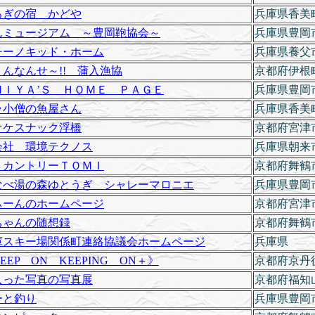
ろぎの宿 かどや
兵庫県香美
んミュージアム ～豊岡鞄協会～
兵庫県豊岡
チーノキッド・ホーム
兵庫県養父
んなんせ～!! 蒲入漁協
京都府伊根
ＭＩＹＡ’Ｓ ＨＯＭＥ ＰＡＧＥ
兵庫県豊岡
ラ小僧の魚屋さん
兵庫県香美
オケスナック浮橋
京都府宮津
会社 環境テクノス
兵庫県朝来
りカントリーＴＯＭＩ
京都府舞鶴
なべ湯の森ゆとうぎ シャレーマロニエ
兵庫県豊岡
ぃーんのホームページ
京都府宮津
ちゃんの随想録
京都府舞鶴
庫スキー場関係町連絡協議会ホームページ
兵庫県
EEP ON KEEPING ON＋》
京都府京丹
入った写真の写真展
京都府福知
ーと釣り
兵庫県豊岡