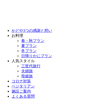
かどや3つの感謝と想い
お料理
春・秋プラン
夏プラン
冬プラン
日帰りかにプラン
人気スタイル
三世代旅行
夫婦旅
母娘旅
コロナ対策
ベジタリアン
施設ご案内