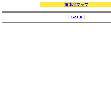
市街地マップ
｜
BACK
｜