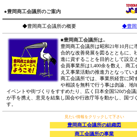
●豊岡商工会議所のご案内
◆豊岡商工会議所の概要
◆豊岡
■豊岡商工会議所は..
豊岡商工会議所は昭和21年10月
合的な改善発展を図るとともに、
進に資することを目的として設立
会員事業所は1,400余を数え、商
え又事業活動の推進力となってい
商工会議所では、事業所経営に関
や相談を無料で行う事は勿論、地
イベントや街づくりをすすめたり、広く日本全国520の会議
が手を携え、意見を結集し国会や行政庁等を動かし、国づ
す。
見たい情報をクリックして下さい
豊岡商工会議所の組織図
商工会議所の事業