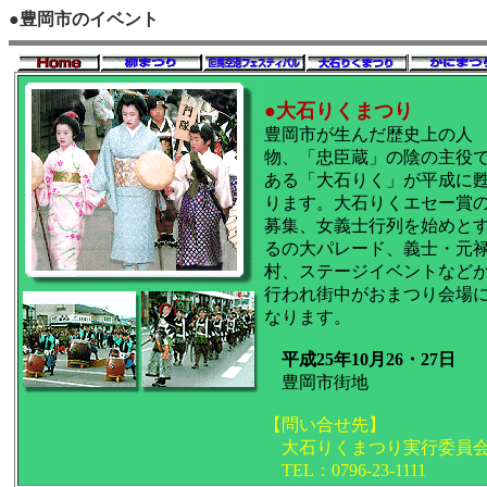
●豊岡市のイベント
●大石りくまつり
豊岡市が生んだ歴史上の人
物、「忠臣蔵」の陰の主役
ある「大石りく」が平成に
ります。大石りくエセー賞
募集、女義士行列を始めと
るの大パレード、義士・元
村、ステージイベントなど
行われ街中がおまつり会場
なります。
平成25年10月26・27日
豊岡市街地
【問い合せ先】
大石りくまつり実行委員
TEL：0796-23-1111