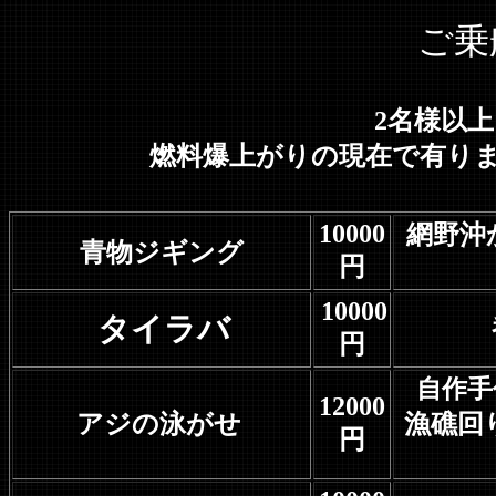
ご乗
2名様以
燃料爆上がりの現在で有り
10000
網野沖
青物ジギング
円
10000
タイラバ
円
自作手
12000
アジの泳がせ
漁礁回
円