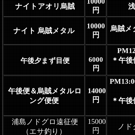
10000
ナイトアオリ烏賊
円
10000
烏賊メ
ナイト
烏賊メタル
円
PM1
6000
＊午後
午後夕まず目便
円
PM13
14000
午後便＆烏賊メタルロ
円
ング便便
＊午後
15000
浦島ノドグロ遠征便
ノド
円
（エサ釣り）