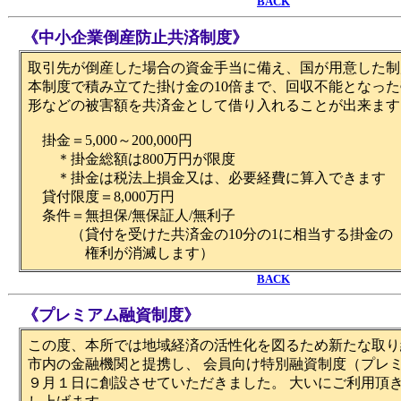
BACK
《中小企業倒産防止共済制度》
取引先が倒産した場合の資金手当に備え、国が用意した制
本制度で積み立てた掛け金の10倍まで、回収不能となっ
形などの被害額を共済金として借り入れることが出来ます
掛金＝5,000～200,000円
＊掛金総額は800万円が限度
＊掛金は税法上損金又は、必要経費に算入できます
貸付限度＝8,000万円
条件＝無担保/無保証人/無利子
（貸付を受けた共済金の10分の1に相当する掛金の
権利が消滅します）
BACK
《プレミアム融資制度》
この度、本所では地域経済の活性化を図るため新たな取り
市内の金融機関と提携し、 会員向け特別融資制度（プレ
９月１日に創設させていただきました。 大いにご利用頂