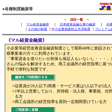
●各種制度融資等
～ 項目一覧 ～
｜
マル経資金融資
｜
日本政策金融公庫の融資
｜
兵
｜
その他の制度
｜
中小企業倒産防止共済制度
｜
プレミアム
《マル経資金融資》
小企業等経営改善資金融資制度として昭和48年に創設され
模事業者の方々に利用されています。
「事業資金を借りたいが担保も保証人もいないし・・・」
さんの悩みを解決するため、商工会議所の経営指導に基づ
手軽で便利な制度です。
○
従業員が20人以下(商業・サービス業は5人以下)の法
○
1年以上営業しており、所得税・法人税、事業税、住
る方
○
商工会議所の経営指導を原則一定期間受けている方