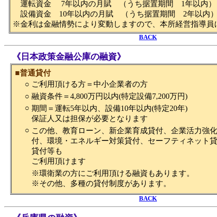
運転資金 7年以内の月賦 （うち据置期間 1年以内）
設備資金 10年以内の月賦 （うち据置期間 2年以内
※金利は金融情勢により変動しますので、本所経営指導員
BACK
《日本政策金融公庫の融資》
■
普通貸付
○
ご利用頂ける方＝中小企業者の方
○
融資条件＝4,800万円以内(特定設備7,200万円)
○
期間＝運転5年以内、設備10年以内(特定20年)
保証人又は担保が必要となります
○
この他、教育ローン、新企業育成貸付、企業活力強
付、環境・エネルギー対策貸付、セーフティネット
貸付等も
ご利用頂けます
※環衛業の方にご利用頂ける融資もあります。
※その他、多種の貸付制度があります。
BACK