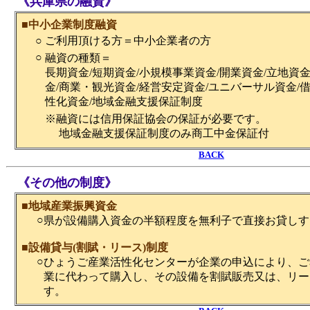
《兵庫県の融資》
■
中小企業制度融資
○
ご利用頂ける方＝中小企業者の方
○
融資の種類＝
長期資金/短期資金/小規模事業資金/開業資金/立地資
金/商業・観光資金/経営安定資金/ユニバーサル資金/
性化資金/地域金融支援保証制度
※融資には信用保証協会の保証が必要です。
地域金融支援保証制度のみ商工中金保証付
BACK
《その他の制度》
■
地域産業振興資金
○
県が設備購入資金の半額程度を無利子で直接お貸しす
■
設備貸与(割賦・リース)制度
○
ひょうご産業活性化センターが企業の申込により、ご
業に代わって購入し、その設備を割賦販売又は、リー
す。