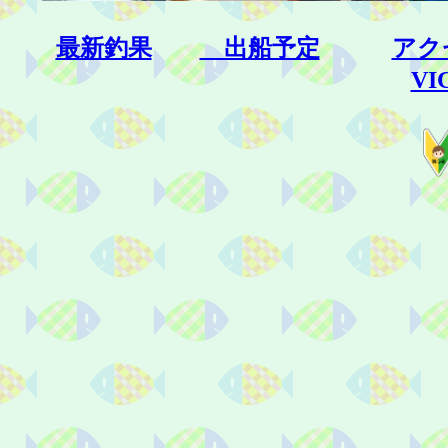
最新釣果
出船予定
アク
VI