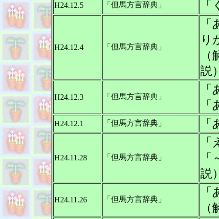
「
「但馬方言辞典」
H24.12.5
「
り
「但馬方言辞典」
H24.12.4
（
説
「
「但馬方言辞典」
H24.12.3
「
「
「但馬方言辞典」
H24.12.1
「
「
「但馬方言辞典」
H24.11.28
説
「
「但馬方言辞典」
H24.11.26
（