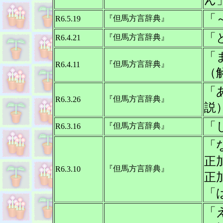
ん
「
『但馬方言辞典』
R6.5.19
「
『但馬方言辞典』
R6.4.21
「
『但馬方言辞典』
R6.4.11
（
「
『但馬方言辞典』
R6.3.26
説
「
『但馬方言辞典』
R6.3.16
「
正
『但馬方言辞典』
R6.3.10
正
「
「