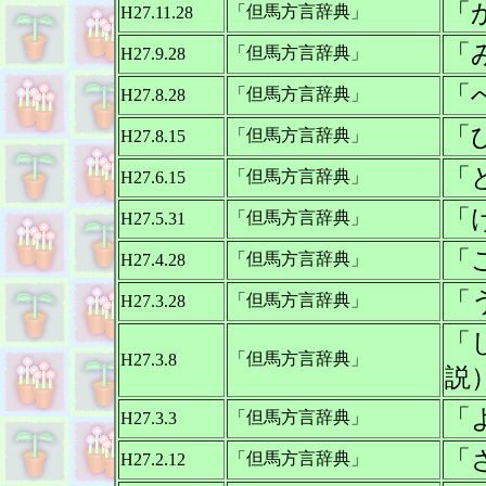
「
「但馬方言辞典」
H27.11.28
「
「但馬方言辞典」
H27.9.28
「
「但馬方言辞典」
H27.8.28
「
「但馬方言辞典」
H27.8.15
「
「但馬方言辞典」
H27.6.15
「
「但馬方言辞典」
H27.5.31
「
「但馬方言辞典」
H27.4.28
「
「但馬方言辞典」
H27.3.28
「
「但馬方言辞典」
H27.3.8
説
「
「但馬方言辞典」
H27.3.3
「
「但馬方言辞典」
H27.2.12