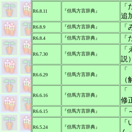
「
『但馬方言辞典』
R6.8.11
追
「
『但馬方言辞典』
R6.8.9
「
『但馬方言辞典』
R6.8.4
「
『但馬方言辞典』
R6.7.30
説
「
『但馬方言辞典』
R6.6.29
（
「
『但馬方言辞典』
R6.6.16
修
「
『但馬方言辞典』
R6.6.15
「
『但馬方言辞典』
R6.5.24