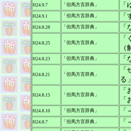
「
「但馬方言辞典」
H24.9.7
「
「但馬方言辞典」
H24.9.1
「
「但馬方言辞典」
H24.8.28
「
「但馬方言辞典」
H24.8.25
（
「
「但馬方言辞典」
H24.8.23
「
「但馬方言辞典」
H24.8.21
る
「
「但馬方言辞典」
H24.8.15
「
「
「但馬方言辞典」
H24.8.10
「
「但馬方言辞典」
H24.8.7