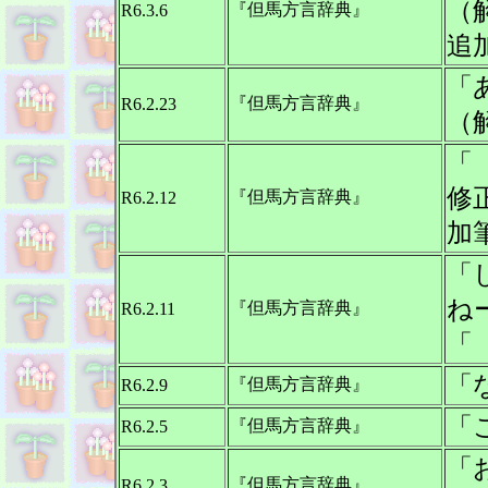
（
『但馬方言辞典』
R6.3.6
追
「
『但馬方言辞典』
R6.2.23
（
「
修
『但馬方言辞典』
R6.2.12
加
「
ね
『但馬方言辞典』
R6.2.11
「
「
『但馬方言辞典』
R6.2.9
「
『但馬方言辞典』
R6.2.5
「
『但馬方言辞典』
R6.2.3