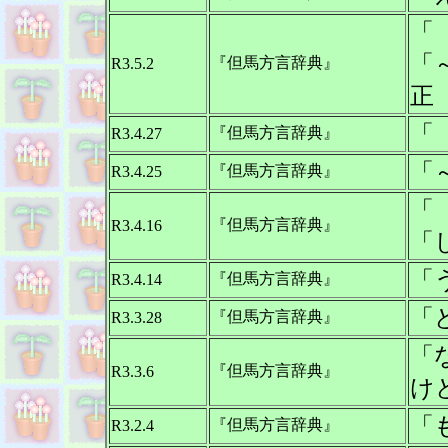
「
「
『但馬方言辞典』
R3.5.2
正
「
『但馬方言辞典』
R3.4.27
「
『但馬方言辞典』
R3.4.25
「
『但馬方言辞典』
R3.4.16
「
「
『但馬方言辞典』
R3.4.14
「
『但馬方言辞典』
R3.3.28
「
『但馬方言辞典』
R3.3.6
け
「
『但馬方言辞典』
R3.2.4