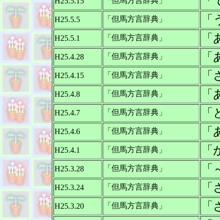
「
「但馬方言辞典」
H25.5.15
「
「但馬方言辞典」
H25.5.5
「
「但馬方言辞典」
H25.5.1
「
「但馬方言辞典」
H25.4.28
「
「但馬方言辞典」
H25.4.15
「
「但馬方言辞典」
H25.4.8
「
「但馬方言辞典」
H25.4.7
「
「但馬方言辞典」
H25.4.6
「
「但馬方言辞典」
H25.4.1
「
「但馬方言辞典」
H25.3.28
「
「但馬方言辞典」
H25.3.24
「
「但馬方言辞典」
H25.3.20