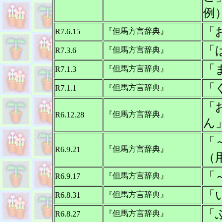
例
「
『但馬方言辞典』
R7.6.15
「
『但馬方言辞典』
R7.3.6
「
『但馬方言辞典』
R7.1.3
「
『但馬方言辞典』
R7.1.1
「
『但馬方言辞典』
R6.12.28
ん
「
『但馬方言辞典』
R6.9.21
（
「
『但馬方言辞典』
R6.9.17
「
『但馬方言辞典』
R6.8.31
「
『但馬方言辞典』
R6.8.27