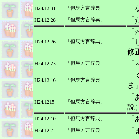
「
「但馬方言辞典」
H24.12.31
「
「但馬方言辞典」
H24.12.28
「
「
「但馬方言辞典」
H24.12.26
修
「
「但馬方言辞典」
H24.12.23
「
「但馬方言辞典」
H24.12.16
ま
「
「但馬方言辞典」
H24.1215
説
「
「但馬方言辞典」
H24.12.10
「
「但馬方言辞典」
H24.12.7