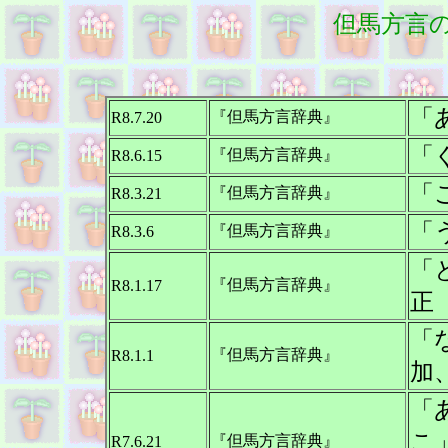
但馬方言
「
『但馬方言辞典』
R8.7.20
「
『但馬方言辞典』
R8.6.15
「
『但馬方言辞典』
R8.3.21
「
『但馬方言辞典』
R8.3.6
「
『但馬方言辞典』
R8.1.17
正
「
『但馬方言辞典』
R8.1.1
加
「
こ
『但馬方言辞典』
R7.6.21