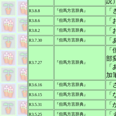
説
「
『但馬方言辞典』
R3.8.8
「
『但馬方言辞典』
R3.8.6
「
『但馬方言辞典』
R3.8.2
「
『但馬方言辞典』
R3.7.30
「
部
『但馬方言辞典』
R3.7.27
「
加
「
『但馬方言辞典』
R3.6.16
「
『但馬方言辞典』
R3.6.15
「
『但馬方言辞典』
R3.5.31
「
『但馬方言辞典』
R3.5.25