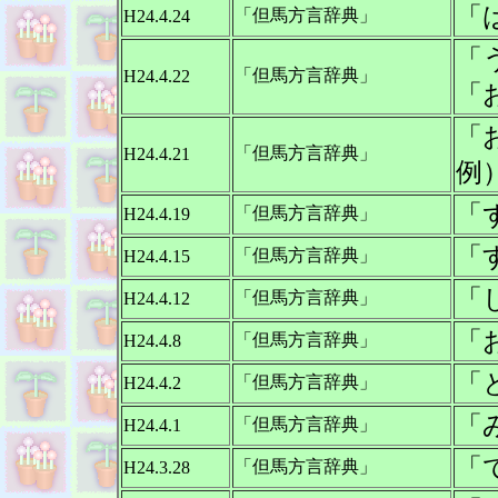
「
「但馬方言辞典」
H24.4.24
「
「但馬方言辞典」
H24.4.22
「
「
「但馬方言辞典」
H24.4.21
例
「
「但馬方言辞典」
H24.4.19
「
「但馬方言辞典」
H24.4.15
「
「但馬方言辞典」
H24.4.12
「
「但馬方言辞典」
H24.4.8
「
「但馬方言辞典」
H24.4.2
「
「但馬方言辞典」
H24.4.1
「
「但馬方言辞典」
H24.3.28